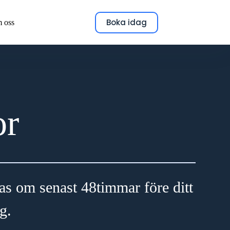
Boka idag
 oss
or
as om senast 48timmar före ditt
g.