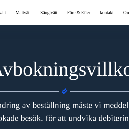
ätt
Mattvätt
Sängtvätt
Före & Efter
kontakt
Om
vbokningsvillk
ring av beställning måste vi meddel
okade besök. för att undvika debiterin