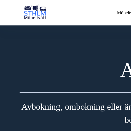
Möbeltv
A
Avbokning, ombokning eller änd
b