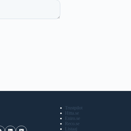
Trustpilot
Hitta.se
Eniro.se
Reco.se
Listaaj