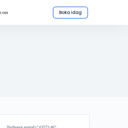
Boka idag
 oss
[hubspot portal="4357146"