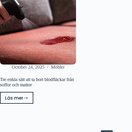
För
från
Utseendets
Sängen
Skull
–
En
Komplett
Guide
October 24, 2025
Möbler
Tre enkla sätt att ta bort blodfläckar från
soffor och mattor
Läs mer
Tre
enkla
sätt
att
ta