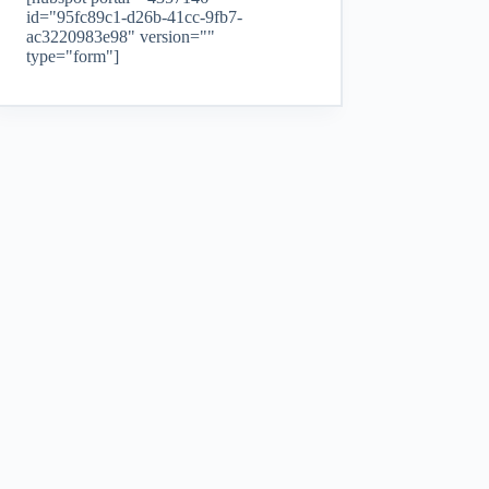
id="95fc89c1-d26b-41cc-9fb7-
ac3220983e98" version=""
type="form"]