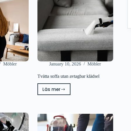
Möbler
January 10, 2026
Möbler
Tvätta soffa utan avtagbar klädsel
Läs mer
Tvätta
soffa
utan
avtagbar
klädsel