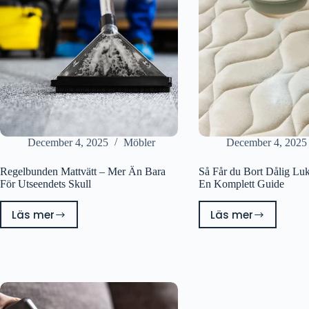
vad
om
är
din
egentligen
soffa
bäst?
och
din
hälsa
December 4, 2025
Möbler
December 4, 2025
Regelbunden Mattvätt – Mer Än Bara
Så Får du Bort Dålig Luk
För Utseendets Skull
En Komplett Guide
Läs mer
Läs mer
Regelbunden
Så
Mattvätt
Får
–
du
Mer
Bort
Än
Dålig
Bara
Lukt