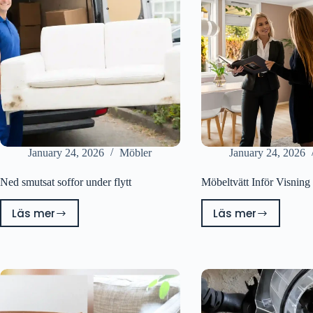
January 24, 2026
Möbler
January 24, 2026
Ned smutsat soffor under flytt
Möbeltvätt Inför Visning
Läs mer
Läs mer
Ned
Möbeltvätt
smutsat
Inför
soffor
Visning
under
flytt