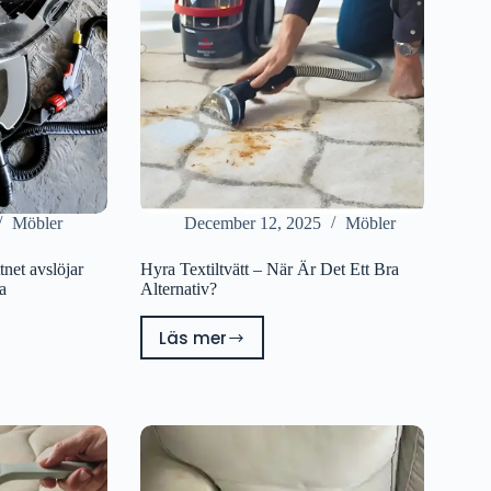
Möbler
December 12, 2025
Möbler
tnet avslöjar
Hyra Textiltvätt – När Är Det Ett Bra
a
Alternativ?
Läs mer
Hyra
Textiltvätt
–
När
t
Är
Det