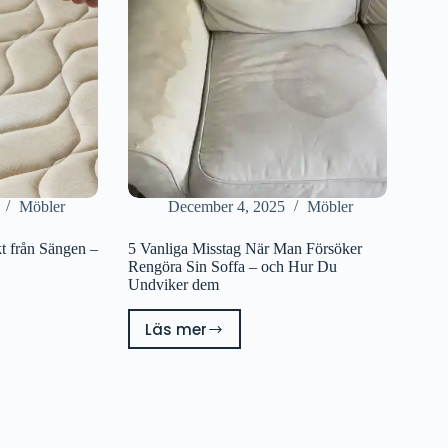
Ett
Bra
Alternativ?
Möbler
December 4, 2025
Möbler
t från Sängen –
5 Vanliga Misstag När Man Försöker
Rengöra Sin Soffa – och Hur Du
Undviker dem
Läs mer
5
Vanliga
Misstag
När
Man