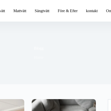
ätt
Mattvätt
Sängtvätt
Före & Efter
kontakt
Om
Blogg
Home