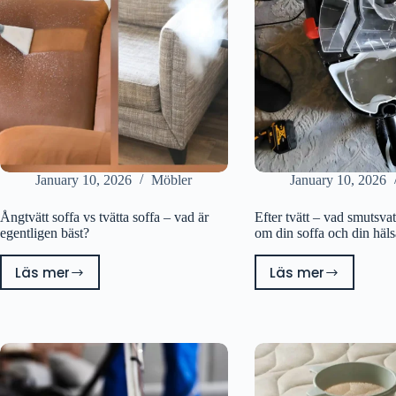
January 10, 2026
Möbler
January 10, 2026
Ångtvätt soffa vs tvätta soffa – vad är
Efter tvätt – vad smutsvat
egentligen bäst?
om din soffa och din häls
Läs mer
Läs mer
Ångtvätt
Efter
soffa
tvätt
vs
–
tvätta
vad
soffa
smutsvattne
–
avslöjar