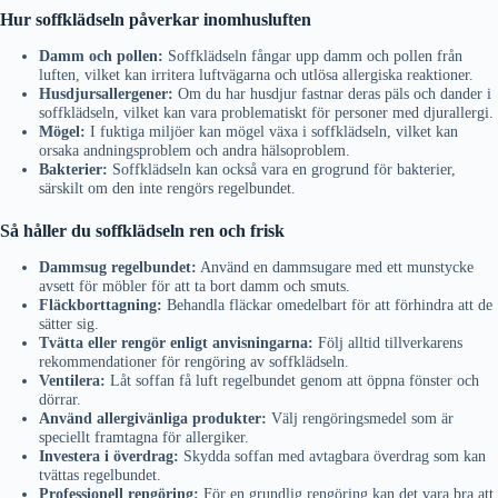
Hur soffklädseln påverkar inomhusluften
Damm och pollen:
Soffklädseln fångar upp damm och pollen från
luften, vilket kan irritera luftvägarna och utlösa allergiska reaktioner.
Husdjursallergener:
Om du har husdjur fastnar deras päls och dander i
soffklädseln, vilket kan vara problematiskt för personer med djurallergi.
Mögel:
I fuktiga miljöer kan mögel växa i soffklädseln, vilket kan
orsaka andningsproblem och andra hälsoproblem.
Bakterier:
Soffklädseln kan också vara en grogrund för bakterier,
särskilt om den inte rengörs regelbundet.
Så håller du soffklädseln ren och frisk
Dammsug regelbundet:
Använd en dammsugare med ett munstycke
avsett för möbler för att ta bort damm och smuts.
Fläckborttagning:
Behandla fläckar omedelbart för att förhindra att de
sätter sig.
Tvätta eller rengör enligt anvisningarna:
Följ alltid tillverkarens
rekommendationer för rengöring av soffklädseln.
Ventilera:
Låt soffan få luft regelbundet genom att öppna fönster och
dörrar.
Använd allergivänliga produkter:
Välj rengöringsmedel som är
speciellt framtagna för allergiker.
Investera i överdrag:
Skydda soffan med avtagbara överdrag som kan
tvättas regelbundet.
Professionell rengöring:
För en grundlig rengöring kan det vara bra att