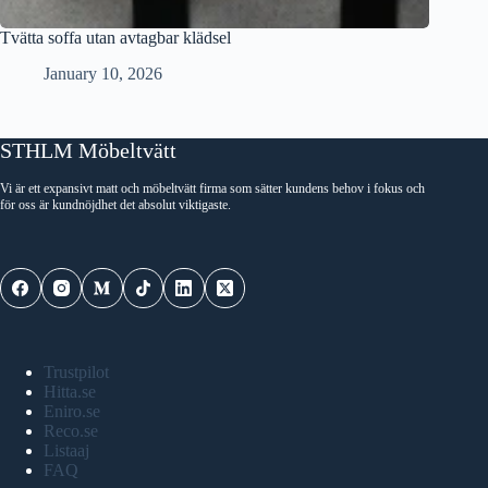
Tvätta soffa utan avtagbar klädsel
January 10, 2026
STHLM Möbeltvätt
Vi är ett expansivt matt och möbeltvätt firma som sätter kundens behov i fokus och
för oss är kundnöjdhet det absolut viktigaste.
Trustpilot
Hitta.se
Eniro.se
Reco.se
Listaaj
FAQ